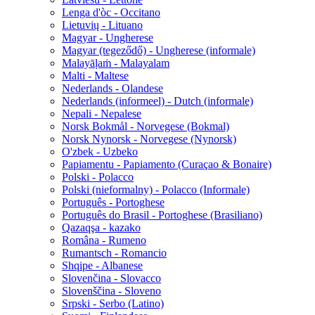
Lenga d'òc - Occitano
Lietuvių - Lituano
Magyar - Ungherese
Magyar (tegeződő) - Ungherese (informale)
Malayāḷaṁ - Malayalam
Malti - Maltese
Nederlands - Olandese
Nederlands (informeel) - Dutch (informale)
Nepali - Nepalese
Norsk Bokmål - Norvegese (Bokmal)
Norsk Nynorsk - Norvegese (Nynorsk)
O'zbek - Uzbeko
Papiamentu - Papiamento (Curaçao & Bonaire)
Polski - Polacco
Polski (nieformalny) - Polacco (Informale)
Português - Portoghese
Português do Brasil - Portoghese (Brasiliano)
Qazaqşa - kazako
Româna - Rumeno
Rumantsch - Romancio
Shqipe - Albanese
Slovenčina - Slovacco
Slovenščina - Sloveno
Srpski - Serbo (Latino)