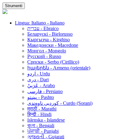
Strumenti
Lingua: Italiano - Italiano
עברית - Ebraico
Беларускі - Bielorusso
Кыргызча - Kirghiso
Македонски - Macedone
Монгол - Mongolo
Русский - Russo
Српски - Serbo (Cirillico)
հայերեն - Armeno (orientale)
اردو - Urdu
دری - Dari
عَرَبيْ - Arabo
فارسی - Persiano
پښتو - Pashto
کوردیی ناوەندی - Curdo (Sorani)
मराठी - Marathi
हिन्दी - Hindi
íslenska - Islandese
বাংলা - Bengali
ਪੰਜਾਬੀ - Punjabi
ગુજરાતી - Gujarati