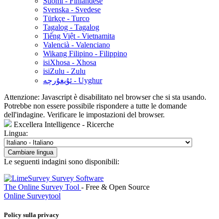
Suomi - Finlandese
Svenska - Svedese
Türkçe - Turco
Tagalog - Tagalog
Tiếng Việt - Vietnamita
Valencià - Valenciano
Wikang Filipino - Filippino
isiXhosa - Xhosa
isiZulu - Zulu
ئۇيغۇرچە - Uyghur
Attenzione: Javascript è disabilitato nel browser che si sta usando.
Potrebbe non essere possibile rispondere a tutte le domande
dell'indagine. Verificare le impostazioni del browser.
Excellera Intelligence - Ricerche
Lingua:
Cambiare lingua
Le seguenti indagini sono disponibili:
The Online Survey Tool
- Free & Open Source
Online Surveytool
Policy sulla privacy