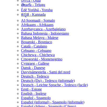
ଓଡ଼ିଆ - Odia
తెలుగు - Telugu
Èdè Yorùbá - Yoruba
ಕನ್ನಡ - Kannada
Af-Soomaali - Somalo
Afrikaans - Afrikaans
Azerbaycanca - Azerbaigiano
Bahasa Indonesia - Indonesiano
Bahasa Melayu - Malese
Bosanski - Bosniaco
Català - Catalano
Cebuano - Cebuano
Chichewa - Chichewa
Crnogorski - Montenegrino
Cymraeg - Gallese
Dansk - Danese
Davvisámegiella - Sami del nord
Deutsch - Tedesco
Deutsch (Du) - Tedesco (informale)
Deutsch - Leichte Sprache - Tedesco (facile)
Eesti - Estone
English - Inglese
Español - Spagnolo
Español (informal) - Spagnolo (informale)
Español chileno - Spagnolo (Cileno)