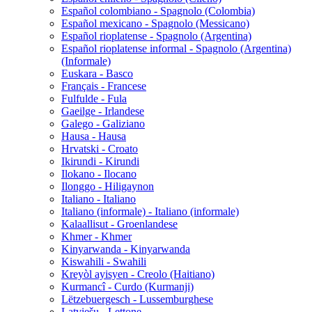
Español colombiano - Spagnolo (Colombia)
Español mexicano - Spagnolo (Messicano)
Español rioplatense - Spagnolo (Argentina)
Español rioplatense informal - Spagnolo (Argentina)
(Informale)
Euskara - Basco
Français - Francese
Fulfulde - Fula
Gaeilge - Irlandese
Galego - Galiziano
Hausa - Hausa
Hrvatski - Croato
Ikirundi - Kirundi
Ilokano - Ilocano
Ilonggo - Hiligaynon
Italiano - Italiano
Italiano (informale) - Italiano (informale)
Kalaallisut - Groenlandese
Khmer - Khmer
Kinyarwanda - Kinyarwanda
Kiswahili - Swahili
Kreyòl ayisyen - Creolo (Haitiano)
Kurmancî - Curdo (Kurmanji)
Lëtzebuergesch - Lussemburghese
Latviešu - Lettone