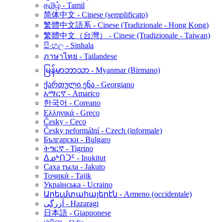
தமிழ் - Tamil
简体中文 - Cinese (semplificato)
繁體中文語系 - Cinese (Tradizionale - Hong Kong)
繁體中文（台灣） - Cinese (Tradizionale - Taiwan)
සිංහල - Sinhala
ภาษาไทย - Tailandese
မြန်မာဘာသာ - Myanmar (Birmano)
ქართული ენა - Georgiano
አማርኛ - Amarico
한국어 - Coreano
Ελληνικά - Greco
Česky - Ceco
Česky neformální - Czech (informale)
Български - Bulgaro
ትግርኛ - Tigrino
ᐃᓄᒃᑎᑐᑦ - Inukitut
Саха тыла - Jakuto
Тоҷикӣ - Tajik
Українська - Ucraino
Արեւմտահայերէն - Armeno (occidentale)
آزرگی - Hazaragi
日本語 - Giapponese